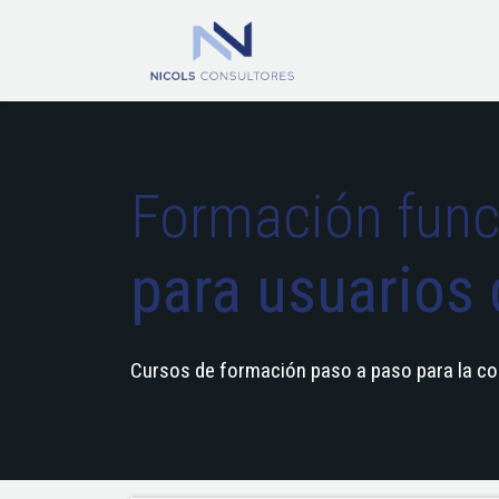
Ir al contenido
Inicio
Odoo
Formación func
para usuarios
Cursos de formación paso a paso para la co