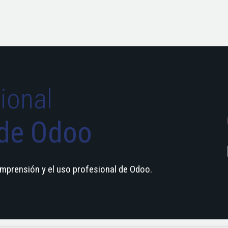
Servicios
Soluciones
Precios
Nicols
Hola
ional
 de Odoo
mprensión y el uso profesional de Odoo.