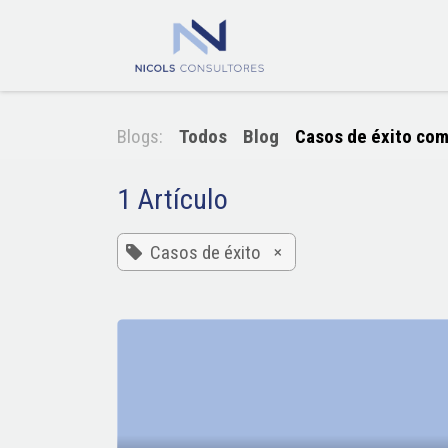
Ir al contenido
Inicio
Odoo
Blogs:
Todos
Blog
Casos de éxito com
1 Artículo
×
Casos de éxito