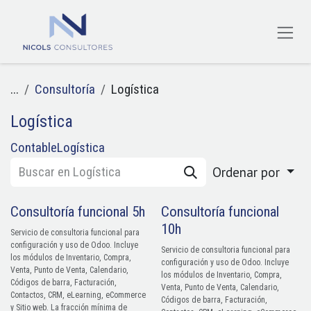
Ir al contenido
...
Consultoría
Logística
Logística
Contable
Logística
Ordenar por
Consultoría funcional 5h
Consultoría funcional
10h
Servicio de consultoria funcional para
configuración y uso de Odoo. Incluye
Servicio de consultoria funcional para
los módulos de Inventario, Compra,
configuración y uso de Odoo. Incluye
Venta, Punto de Venta, Calendario,
los módulos de Inventario, Compra,
Códigos de barra, Facturación,
Venta, Punto de Venta, Calendario,
Contactos, CRM, eLearning, eCommerce
Códigos de barra, Facturación,
y Sitio web. La fracción mínima de