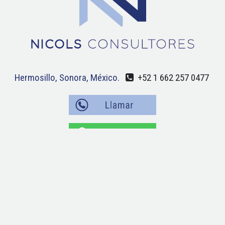
Hermosillo, Sonora, México.
+52 1 662 257 0477
Nicols Consultores.
©
2022 Todos los derechos reservados.
Odoo
Con tecnología de
- #1 en Comercio electrónico de código
abierto.