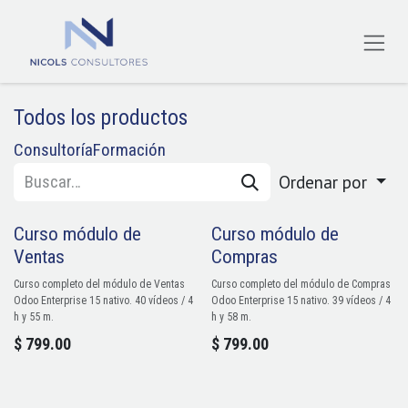
Ir al contenido
Todos los productos
Consultoría
Formación
Ordenar por
Curso módulo de
Curso módulo de
Ventas
Compras
Curso completo del módulo de Ventas
Curso completo del módulo de Compras
Odoo Enterprise 15 nativo. 40 vídeos / 4
Odoo Enterprise 15 nativo. 39 vídeos / 4
h y 55 m.
h y 58 m.
$
799.00
$
799.00