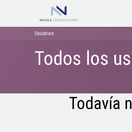
Ir al contenido
Inicio
Odoo
Usuarios
Todos los us
Todavía n