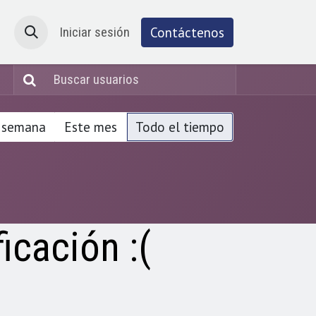
Atención al cliente
Iniciar sesión
Cita
Contáctenos
 semana
Este mes
Todo el tiempo
icación :(