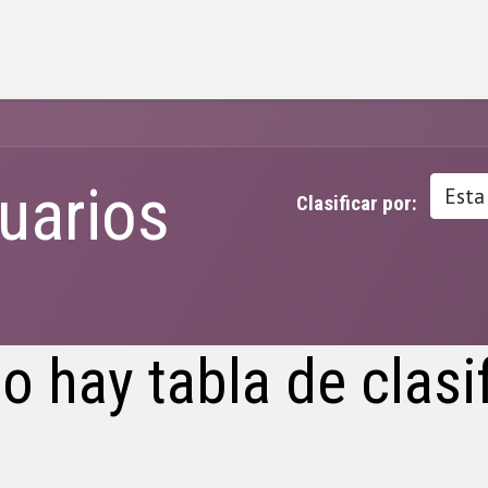
Servicios
Soluciones
Precios
Nicols
Hola
uarios
Esta
Clasificar por:
o hay tabla de clasif