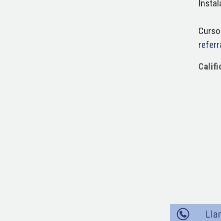
Instal
Curso
refer
Calif