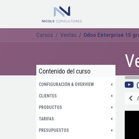
Ir al contenido
Inicio
Odoo
Cursos
Ventas
Odoo Enterprise 15 gr
V
Contenido del curso
CONFIGURACIÓN & OVERVIEW
CLIENTES
PRODUCTOS
TARIFAS
PRESUPUESTOS