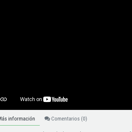
ás información
Comentarios (
0
)