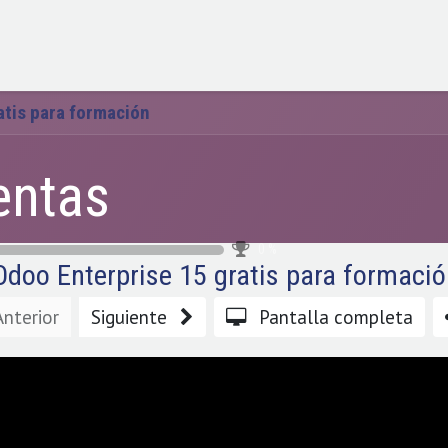
Servicios
Soluciones
Precios
Nicols
Hola
atis para formación
entas
0
%
Odoo Enterprise 15 gratis para formaci
Anterior
Siguiente
Pantalla completa