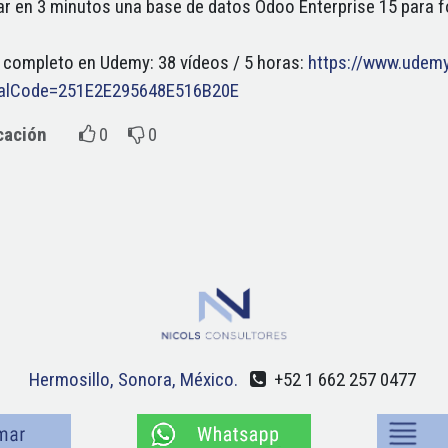
ar en 3 minutos una base de datos Odoo Enterprise 15 para 
 completo en Udemy: 38 vídeos / 5 horas:
https://www.udemy
ralCode=251E2E295648E516B20E
icación
0
0
Hermosillo, Sonora, México.
+52 1 662 257 0477