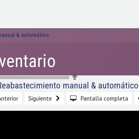
Servicios
Soluciones
Precios
Nicols
Hola
manual & automático
ventario
0
%
Reabastecimiento manual & automático
Anterior
Siguiente
Pantalla completa