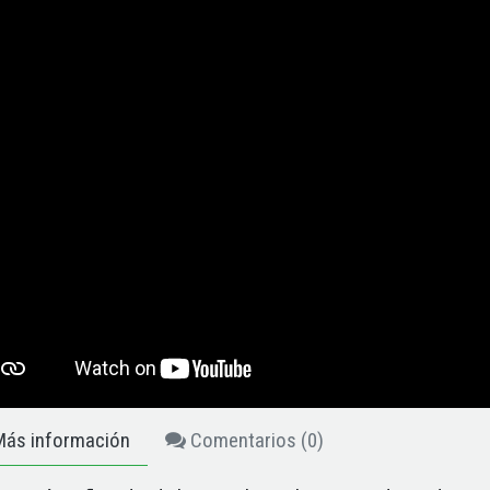
ás información
Comentarios (
0
)