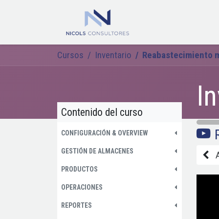
Ir al contenido
Inicio
Odoo
Cursos
Inventario
Reabastecimiento 
In
Contenido del curso
CONFIGURACIÓN & OVERVIEW
GESTIÓN DE ALMACENES
PRODUCTOS
OPERACIONES
REPORTES