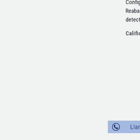
Config
Reaba
detec
Calif